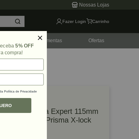
Nossas Lojas
Fazer Login
Carrinho
tes
Ferramentas
Ofertas
 receba
5% OFF
ra compra!
 da
Política de Privacidade
lique e veja!
ef: 69387
QUERO
Discos de Fibra Expert 115mm
G60+25 R782 Prisma X-lock
Bosch