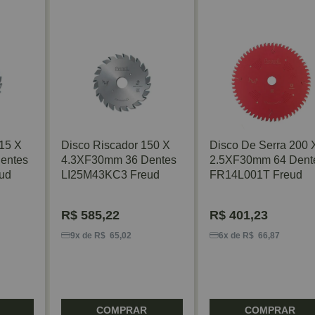
15 X
Disco Riscador 150 X
Disco De Serra 200 
entes
4.3XF30mm 36 Dentes
2.5XF30mm 64 Dent
ud
LI25M43KC3 Freud
FR14L001T Freud
R$
585,22
R$
401,23
9x de R$ 65,02
6x de R$ 66,87
COMPRAR
COMPRAR