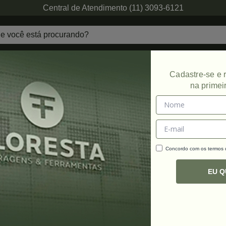
Central de Atendimento (11) 3093-6121
echaduras
Ferragens de Projetos
Ambien
Cadastre-se e
na primei
Promoção
Concordo com os termos
C
R
EU 