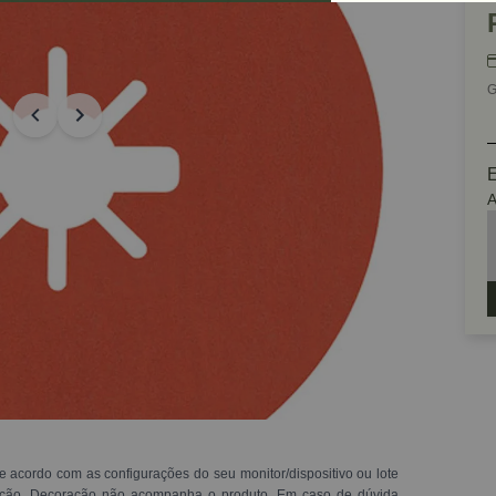
G
E
A
e acordo com as configurações do seu monitor/dispositivo ou lote
ração. Decoração não acompanha o produto. Em caso de dúvida