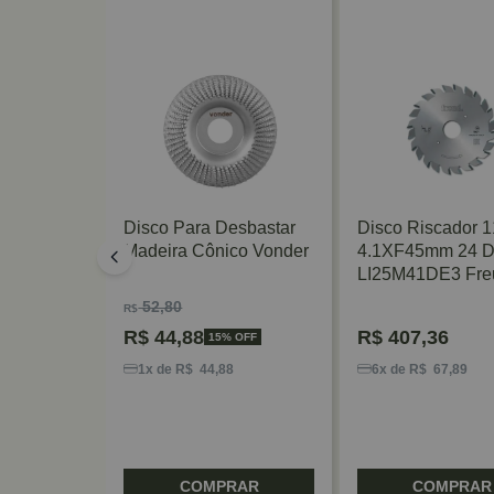
 Expert
Disco Para Desbastar
Disco Riscador 1
25mm 7
Madeira Cônico Vonder
4.1XF45mm 24 D
LI25M41DE3 Fre
52,80
R$
R$
44,88
R$
407,36
 OFF
15% OFF
4
1x de R$ 44,88
6x de R$ 67,89
RAR
COMPRAR
COMPRAR