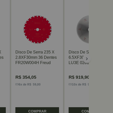
X
Disco De Serra 235 X
Disco De Serra 200 X
es
2.8XF30mm 36 Dentes
6.5XF30mm 60 Dentes
FR20W004H Freud
LU3E 0201 Freud
R$
354,05
R$
919,90
6x de R$ 59,00
10x de R$ 91,99
COMPRAR
COMPRAR