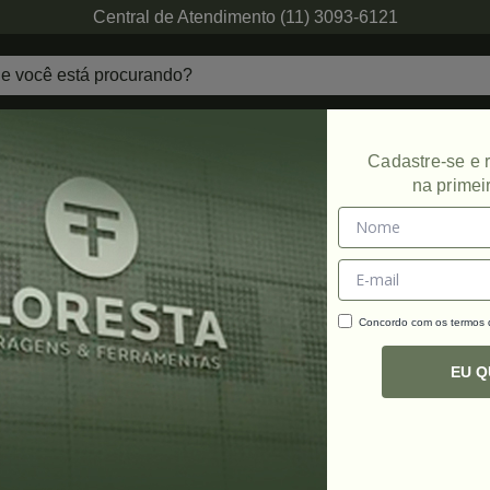
Central de Atendimento (11) 3093-6121
echaduras
Ferragens de Projetos
Ambien
Cadastre-se e
na primei
Promoção
Concordo com os termos
C
R
EU 