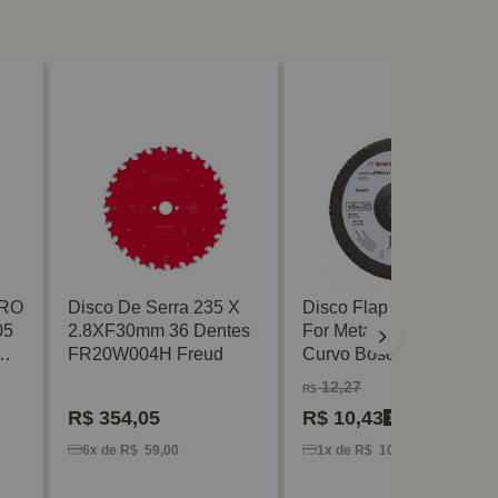
PRO
Disco De Serra 235 X
Disco Flap Standard
05
2.8XF30mm 36 Dentes
For Metal 115mm G60
FR20W004H Freud
Curvo Bosch
12,27
R$
R$
354,05
R$
10,43
15% OFF
6x de R$ 59,00
1x de R$ 10,43