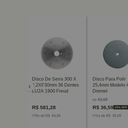
erra
Disco De Serra 300 X
Disco Para Polir
 X 20mm 12
3,2XF30mm 36 Dentes
25,4mm Modelo 
ra
LU2A 1900 Freud
Dremel
h
43,05
R$
R$
581,28
R$
36,59
 OFF
15% OFF
8
9x de R$ 64,58
1x de R$ 36,59