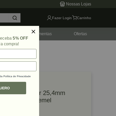
Nossas Lojas
Fazer Login
Carrinho
tes
Ferramentas
Ofertas
 receba
5% OFF
ra compra!
 da
Política de Privacidade
lique e veja!
ef: 69422
QUERO
Disco para Polir 25,4mm
Modelo 425 Dremel
R$ 43,05