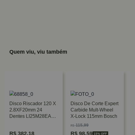
Quem viu, viu também
Disco Riscador 120 X
Disco De Corte Expert
2.8XF20mm 24
Carbide Mult-Wheel
Dentes LI25M28EA3
X-Lock 115mm Bosch
Freud
115,99
R$
R$
382,18
R$
98,59
15% OFF