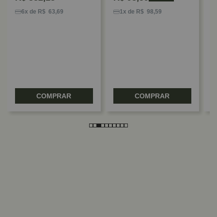
D
3
6x de R$ 63,69
1x de R$ 98,59
D
F
COMPRAR
COMPRAR