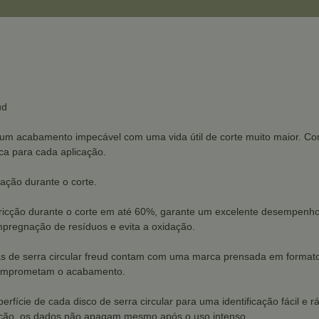
ud
 um acabamento impecável com uma vida útil de corte muito maior. Comp
ca para cada aplicação.
lação durante o corte.
 fricção durante o corte em até 60%, garante um excelente desempenho
impregnação de resíduos e evita a oxidação.
 de serra circular freud contam com uma marca prensada em formato ci
 comprometam o acabamento.
fície de cada disco de serra circular para uma identificação fácil e rá
cação, os dados não apagam mesmo após o uso intenso.