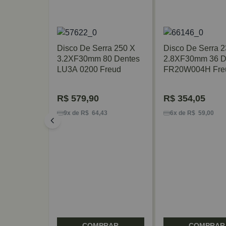
or 115 X
Disco De Serra 250 X
Disco De Serra 2
4 Dentes
3.2XF30mm 80 Dentes
2.8XF30mm 36 D
Freud
LU3A 0200 Freud
FR20W004H Fre
R$
579,90
R$
354,05
9
9x de R$ 64,43
6x de R$ 59,00
RAR
COMPRAR
COMPRAR