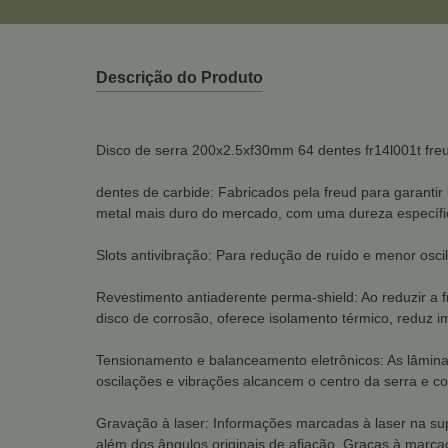
Descrição do Produto
Disco de serra 200x2.5xf30mm 64 dentes fr14l001t fre
dentes de carbide: Fabricados pela freud para garantir
metal mais duro do mercado, com uma dureza específi
Slots antivibração: Para redução de ruído e menor osci
Revestimento antiaderente perma-shield: Ao reduzir a
disco de corrosão, oferece isolamento térmico, reduz 
Tensionamento e balanceamento eletrônicos: As lâminas
oscilações e vibrações alcancem o centro da serra e
Gravação à laser: Informações marcadas à laser na super
além dos ângulos originais de afiação. Graças à mar