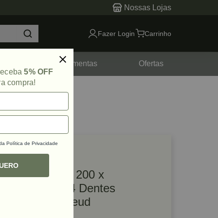
Nossas Lojas
Fazer Login
Carrinho
tes
Ferramentas
Ofertas
 receba
5% OFF
ra compra!
 da
Política de Privacidade
lique e veja!
ef: 66154
QUERO
Disco de Serra 200 x
2.5XF30mm 64 Dentes
FR14L001T Freud