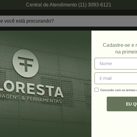
Central de Atendimento (11) 3093-6121
echaduras
Ferragens de Projetos
Ambien
Cadastre-se e
na primei
Promoção
Concordo com os termos
C
R
EU 