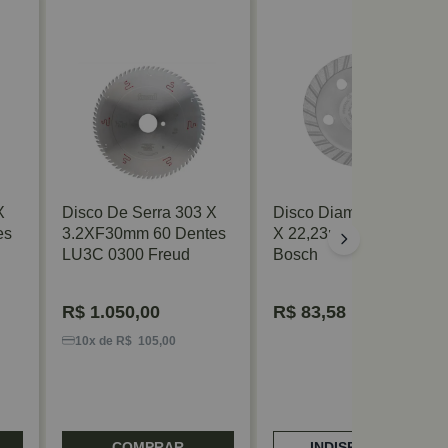
X
Disco De Serra 303 X
Disco Diamantado 100
es
3.2XF30mm 60 Dentes
X 22,23mm Universal
LU3C 0300 Freud
Bosch
R$
1.050,00
R$
83,58
10x de R$ 105,00
COMPRAR
INDISPONÍVEL