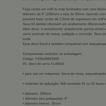
Faça cortes em mdf ou mdp laminados com uma lâmina d
diâmetro de 8” (200mm) e eixo de 30mm, fazendo com
possível fazer cortes de 2,5mm de espessura em mdf 
Seus 64 dentes oferecem um acabamento diferenciado g
Além disso, o revestimento antiaderente perma-shield a
como acúmulo de resina, oxidação e corrosão. Seus slo
corte.
Esse disco freud é também compatível com esquadrejad
Componentes incluídos na embalagem:
Código: F03fs09803000
01- disco de serra fr14l001t
• para uso em máquinas: Serra de mesa, esquadrejadeir
• materiais de aplicação: Mdf revestido 01 ou 02 faces
• diâmetro: 200mm
• diâmetro (em polegadas): 8"
• diâmetro interno: 30mm