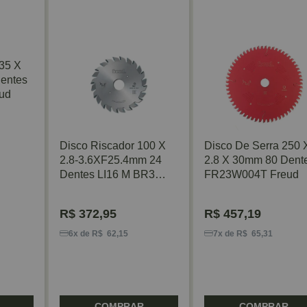
35 X
entes
ud
Disco Riscador 100 X
Disco De Serra 250 
2.8-3.6XF25.4mm 24
2.8 X 30mm 80 Dent
Dentes LI16 M BR3
FR23W004T Freud
Freud
R$
372,95
R$
457,19
6x de R$ 62,15
7x de R$ 65,31
COMPRAR
COMPRAR