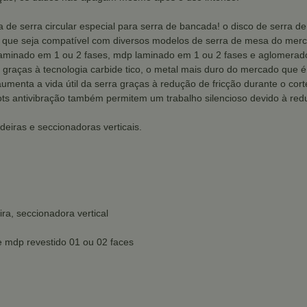
e serra circular especial para serra de bancada! o disco de serra d
 que seja compatível com diversos modelos de serra de mesa do me
laminado em 1 ou 2 fases, mdp laminado em 1 ou 2 fases e aglomerad
raças à tecnologia carbide tico, o metal mais duro do mercado que é 
umenta a vida útil da serra graças à redução de fricção durante o cort
ts antivibração também permitem um trabalho silencioso devido à reduç
eiras e seccionadoras verticais.
a, seccionadora vertical
 e mdp revestido 01 ou 02 faces