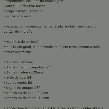
componentes incluídos na embalagem:
Código: F03fs09696 bosch
código: Fr09w001h freud
01- disco de serra
• para uso em máquinas: Serra circular portátil, serra circular
portátil de imersão
• materiais de aplicação:
Madeira em geral, compensado, mdf sem revestimento e mdp
sem revestimento
• diâmetro: 180mm
• diâmetro (em polegadas): 7"
• diâmetro interno: 20mm
• nº de dentes: 24
• tipo de dente: Ed
• ângulo de ataque: 15º
• espessura do corte: 2.4mm
• espessura do corpo: 1.6mm
atenção: Imagem meramente ilustrativa, podendo conter alguma