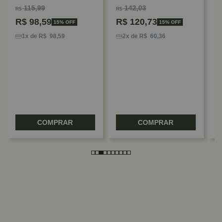
Irwin
115,99
142,03
R$
R$
R$
98,59
R$
120,73
15% OFF
15% OFF
D
2
1x de R$ 98,59
2x de R$ 60,36
D
F
COMPRAR
COMPRAR