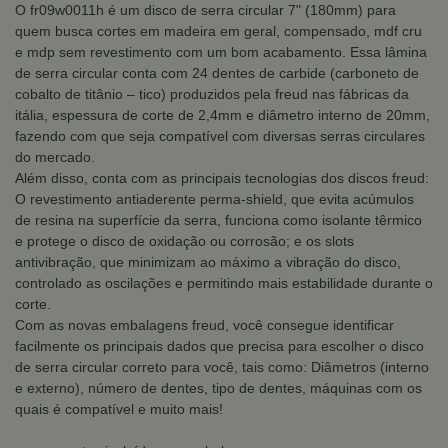
O fr09w0011h é um disco de serra circular 7" (180mm) para
quem busca cortes em madeira em geral, compensado, mdf cru
e mdp sem revestimento com um bom acabamento. Essa lâmina
de serra circular conta com 24 dentes de carbide (carboneto de
cobalto de titânio – tico) produzidos pela freud nas fábricas da
itália, espessura de corte de 2,4mm e diâmetro interno de 20mm,
fazendo com que seja compatível com diversas serras circulares
do mercado.
Além disso, conta com as principais tecnologias dos discos freud:
O revestimento antiaderente perma-shield, que evita acúmulos
de resina na superfície da serra, funciona como isolante têrmico
e protege o disco de oxidação ou corrosão; e os slots
antivibração, que minimizam ao máximo a vibração do disco,
controlado as oscilações e permitindo mais estabilidade durante o
corte.
Com as novas embalagens freud, você consegue identificar
facilmente os principais dados que precisa para escolher o disco
de serra circular correto para você, tais como: Diâmetros (interno
e externo), número de dentes, tipo de dentes, máquinas com os
quais é compatível e muito mais!