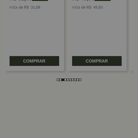
K
E
1x de R$ 31,09
1x de R$ 45,93
M
R
COMPRAR
COMPRAR