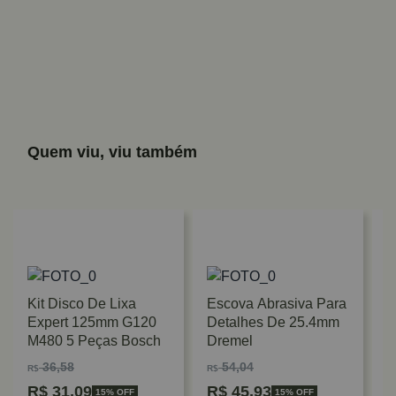
Quem viu, viu também
Kit Disco De Lixa
Escova Abrasiva Para
Expert 125mm G120
Detalhes De 25.4mm
M480 5 Peças Bosch
Dremel
36,58
54,04
R$
R$
R$
31,09
R$
45,93
15% OFF
15% OFF