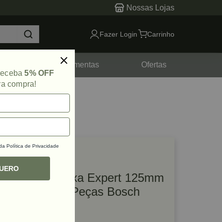
Nossas Lojas
Fazer Login
Carrinho
tes
Ferramentas
Ofertas
 receba
5% OFF
ra compra!
 da
Política de Privacidade
lique e veja!
ef: 69534
QUERO
Kit Disco de Lixa Expert 125mm
G240 M480 5 Peças Bosch
R$ 36,58