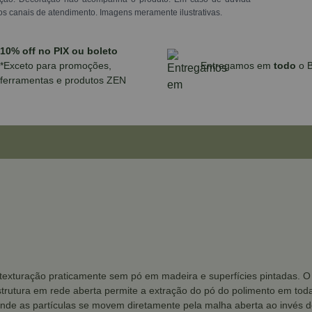
os canais de atendimento. Imagens meramente ilustrativas.
10% off no PIX ou boleto
*Exceto para promoções,
Entregamos em
todo
o B
ferramentas e produtos ZEN
texturação praticamente sem pó em madeira e superfícies pintadas. O b
strutura em rede aberta permite a extração do pó do polimento em toda a
nde as partículas se movem diretamente pela malha aberta ao invés de 