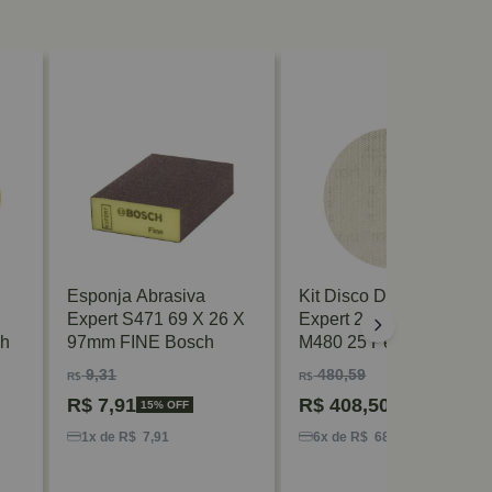
Esponja Abrasiva
Kit Disco De Lixa
Expert S471 69 X 26 X
Expert 225mm G120
ch
97mm FINE Bosch
M480 25 Peças Bosch
9,31
480,59
R$
R$
R$
7,91
R$
408,50
15% OFF
15% OFF
1x de R$ 7,91
6x de R$ 68,08