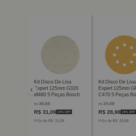
Lixa
Kit Disco De Lixa
Kit Disco De Lixa
m G220
Expert 125mm G320
Expert 125mm G
s Bosch
M480 5 Peças Bosch
C470 5 Peças B
36,58
34,09
R$
R$
R$
31,09
R$
28,98
 OFF
15% OFF
15% OFF
9
1x de R$ 31,09
1x de R$ 28,98