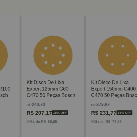
Kit Disco De Lixa
Kit Disco De Lixa
R100
Expert 125mm G60
Expert 150mm G400
osch
C470 50 Peças Bosch
C470 50 Peças Bos
243,73
272,67
R$
R$
R$
207,17
R$
231,77
15% OFF
15% OFF
3x de R$ 69,05
3x de R$ 77,25