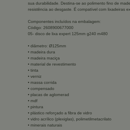
sua durabilidade. Destina-se ao polimento fino de madeir
resistência ao desgaste. É compatível com lixadeiras ex
Componentes incluídos na embalagem:
Código: 2608900677000
05- disco de lixa expert 125mm g240 m480
• diâmetro: Ø125mm
• madeira dura
• madeira maciça
• material de revestimento
• tinta
• verniz
• massa corrida
• compensado
• placas de aglomerad
• mdf
• pintura
• plástico reforçado a fibra de vidro
• vidro acrílico (plexiglas), polimetilmetacrilato
• minerais naturais