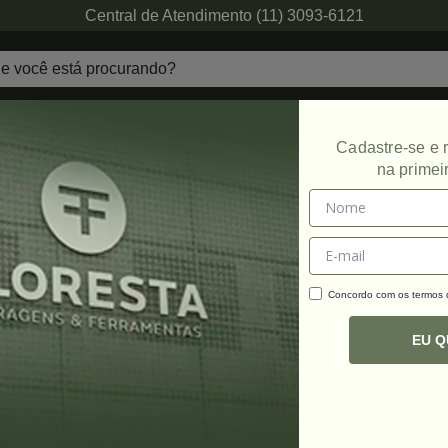
Central de Atendimento (11) 3093-6121
echaduras
Ferragens de Projetos
Ambien
Cadastre-se e
na primei
Promoção
Concordo com os termos
C
R
EU 