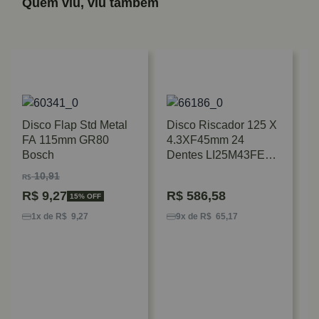
Quem viu, viu também
Disco Flap Std Metal
Disco Riscador 125 X
FA 115mm GR80
4.3XF45mm 24
Bosch
Dentes LI25M43FE3
Freud
10,91
R$
R$
9,27
R$
586,58
15% OFF
D
L
1x de R$ 9,27
9x de R$ 65,17
2
P
R
C