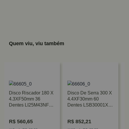
Quem viu, viu também
Disco Riscador 180 X
Disco De Serra 300 X
4.3XF50mm 36
4.4XF30mm 60
Dentes LI25M43NF3
Dentes LSB30001X
Freud
Freud
R$
560,65
R$
852,21
D