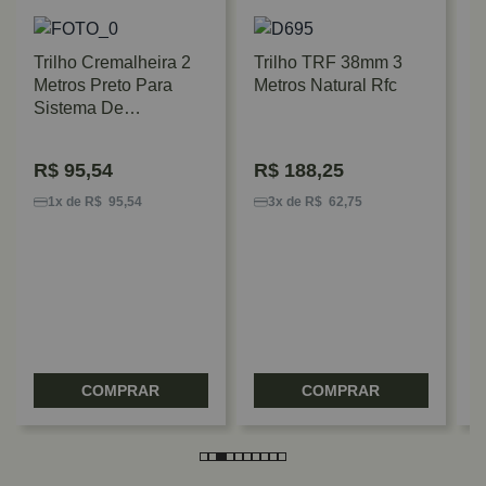
Trilho Cremalheira 2
Trilho TRF 38mm 3
Metros Preto Para
Metros Natural Rfc
Sistema De
Prateleiras DS
R$
95,54
R$
188,25
P
M
1x de R$ 95,54
3x de R$ 62,75
P
COMPRAR
COMPRAR