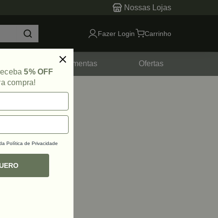
Nossas Lojas
Fazer Login
Carrinho
tes
Ferramentas
Ofertas
 receba
5% OFF
ra compra!
 da
Política de Privacidade
QUERO