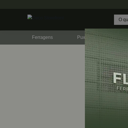
Ferragens
Puxadores
F