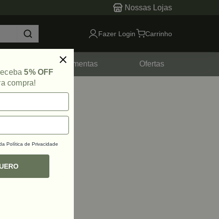
Nossas Lojas
Fazer Login
Carrinho
tes
Ferramentas
Ofertas
 receba
5% OFF
ra compra!
 da
Política de Privacidade
QUERO