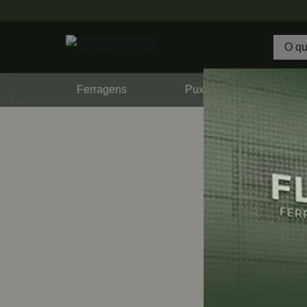
Ferragens
Puxadores
F