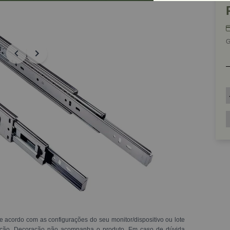
G
e acordo com as configurações do seu monitor/dispositivo ou lote
ração. Decoração não acompanha o produto. Em caso de dúvida