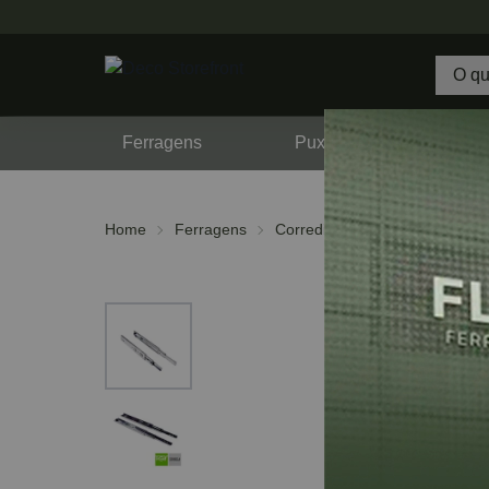
Ferragens
Puxadores
F
Home
Ferragens
Corrediças
Telescópicas