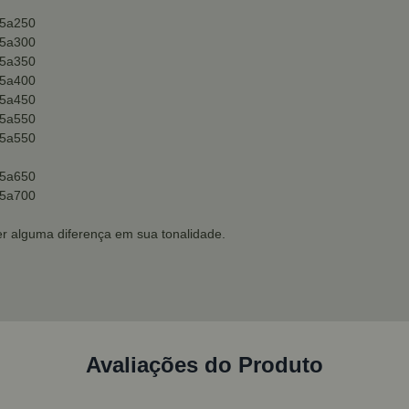
45a250
45a300
45a350
45a400
45a450
45a550
45a550
45a650
45a700
r alguma diferença em sua tonalidade.
Avaliações do Produto