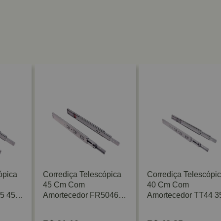
ópica
Corrediça Telescópica
Corrediça Telescópi
45 Cm Com
40 Cm Com
5 45
Amortecedor FR5046
Amortecedor TT44 3
ado
45 Kg Zincada Fulterer
Kg Zinco Acetinado
FGV/TN