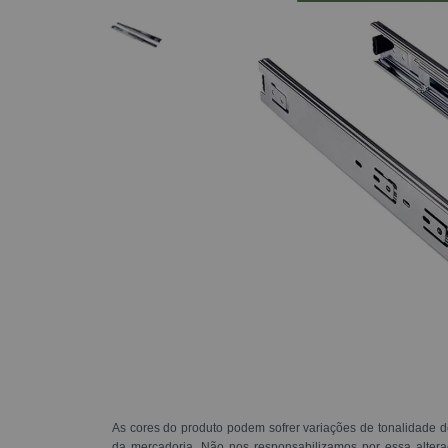
As cores do produto podem sofrer variações de tonalidade d
da mercadoria. Não nos responsabilizamos por essa alte