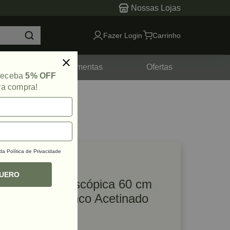
Nossas Lojas
Fazer Login
Carrinho
tes
Ferramentas
Ofertas
 receba
5% OFF
ra compra!
 da
Política de Privacidade
lique e veja!
ef: 49799
QUERO
Corrediça Telescópica 60 cm
TT45 50 kg Zinco Acetinado
FGV/TN