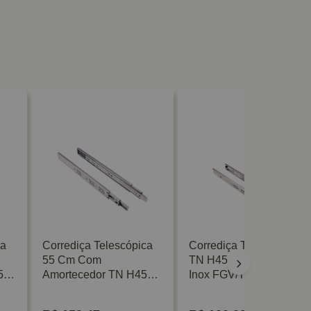
ca
Corrediça Telescópica
Corrediça Telescópica
55 Cm Com
TN H45 45 Cm 40 Kg
5
Amortecedor TN H45
Inox FGV/TN
40 Kg Inox FGV/TN