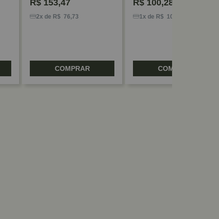
R$
153,47
R$
100,28
2x de R$ 76,73
1x de R$ 100,28
COMPRAR
COMPRAR