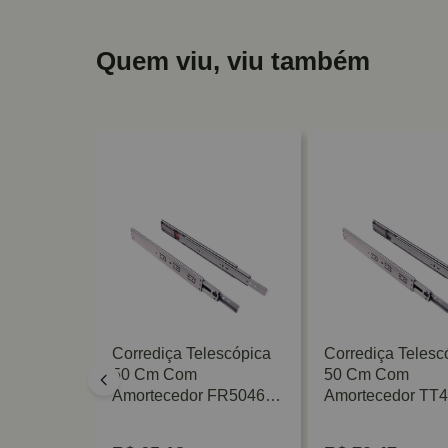
Quem viu, viu também
escópica
Corrediça Telescópica
Corrediça Telesc
5 H45 45
50 Cm Com
50 Cm Com
lterer
Amortecedor FR5046
Amortecedor TT4
45 Kg Zincada Fulterer
Kg Zinco Acetin
FGV/TN