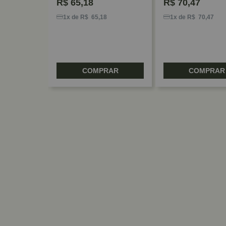
R$
65,18
R$
70,47
2
1x de R$ 65,18
1x de R$ 70,47
RAR
COMPRAR
COMPRAR