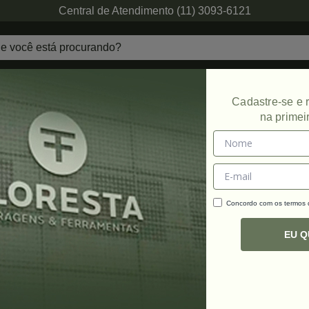
Central de Atendimento (11) 3093-6121
echaduras
Ferragens de Projetos
Ambien
Cadastre-se e
na primei
Concordo com os termos
C
R
EU 