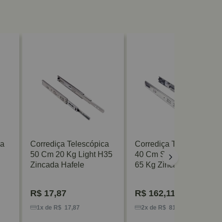
ca
Corrediça Telescópica
Corrediça Telescópica
50 Cm 20 Kg Light H35
40 Cm Self-Close TT50
Zincada Hafele
65 Kg Zincada FGV/TN
R$
17,87
R$
162,11
1x de R$ 17,87
2x de R$ 81,05