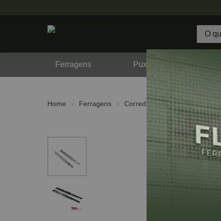
Ferragens
Puxadores
F
Home
Ferragens
Corrediças
Telescópicas