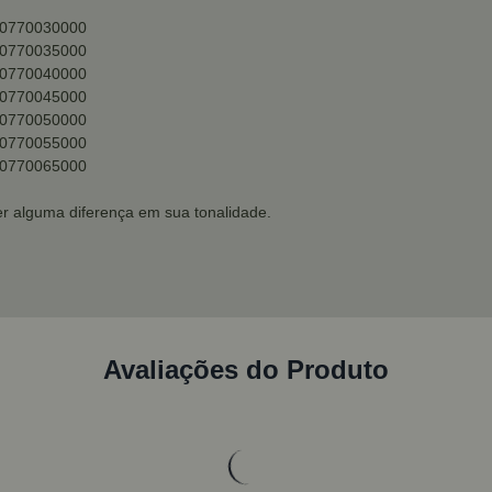
tn0770030000
tn0770035000
tn0770040000
tn0770045000
tn0770050000
tn0770055000
tn0770065000
r alguma diferença em sua tonalidade.
Avaliações do Produto