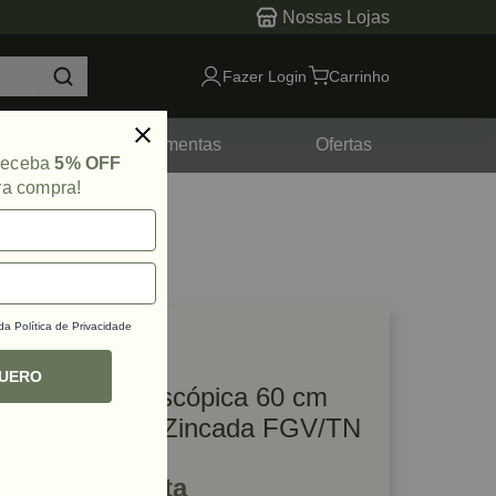
Nossas Lojas
Fazer Login
Carrinho
tes
Ferramentas
Ofertas
 receba
5% OFF
ra compra!
 da
Política de Privacidade
lique e veja!
ef: 17226
QUERO
Corrediça Telescópica 60 cm
TN H45 35 kg Zincada FGV/TN
R$ 31,89 à vista