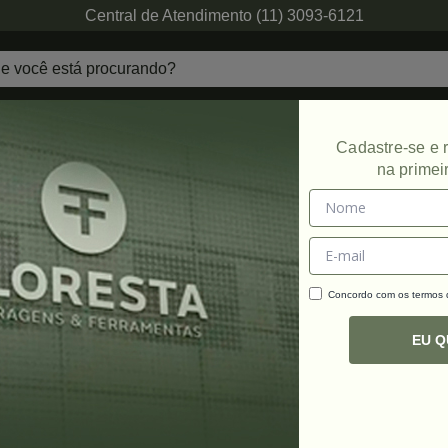
Central de Atendimento (11) 3093-6121
echaduras
Ferragens de Projetos
Ambien
Cadastre-se e
na primei
Concordo com os termos
C
R
EU 