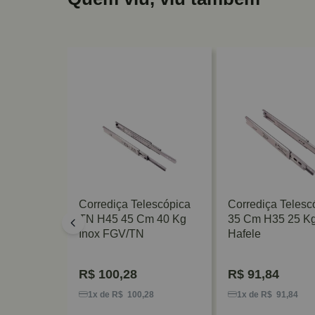
escópica
Corrediça Telescópica
Corrediça Telesc
0 Kg
TN H45 45 Cm 40 Kg
35 Cm H35 25 Kg
le
Inox FGV/TN
Hafele
R$
100,28
R$
91,84
0
1x de R$ 100,28
1x de R$ 91,84