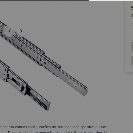
G
e acordo com as configurações do seu monitor/dispositivo ou lote
ração. Decoração não acompanha o produto. Em caso de dúvida