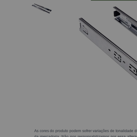
As cores do produto podem sofrer variações de tonalidade d
da mercadoria. Não nos responsabilizamos por essa alte