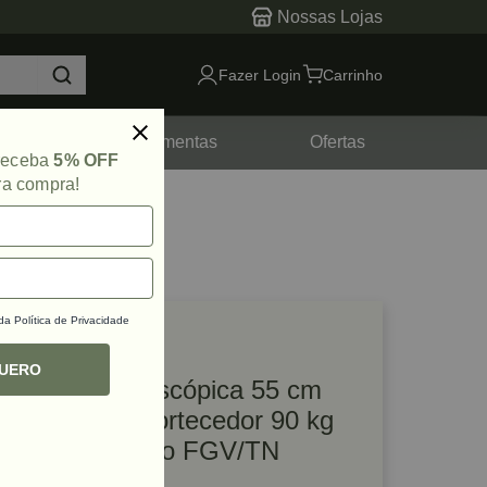
Nossas Lojas
Fazer Login
Carrinho
tes
Ferramentas
Ofertas
 receba
5% OFF
ra compra!
 da
Política de Privacidade
lique e veja!
ef: 78873
QUERO
Corrediça Telescópica 55 cm
TT90 com Amortecedor 90 kg
Zinco Acetinado FGV/TN