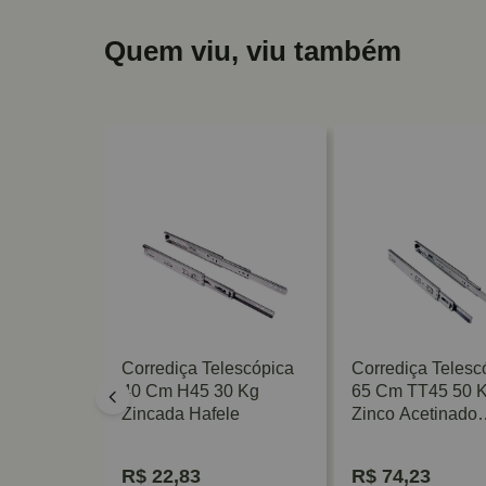
Quem viu, viu também
escópica
Corrediça Telescópica
Corrediça Telesc
40 Cm H45 30 Kg
65 Cm TT45 50 
 TN H45
Zincada Hafele
Zinco Acetinado
GV/TN
FGV/TN
R$
22,83
R$
74,23