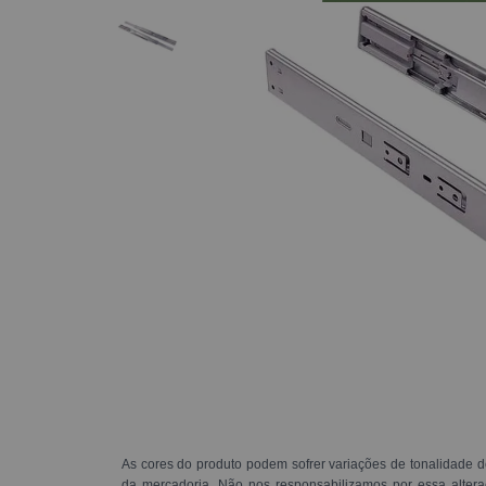
As cores do produto podem sofrer variações de tonalidade d
da mercadoria. Não nos responsabilizamos por essa alte