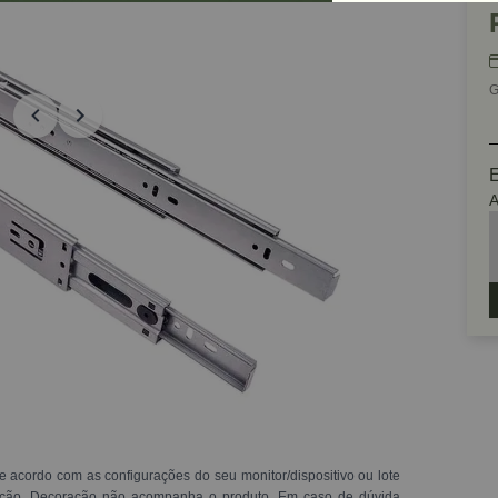
G
E
A
e acordo com as configurações do seu monitor/dispositivo ou lote
ração. Decoração não acompanha o produto. Em caso de dúvida