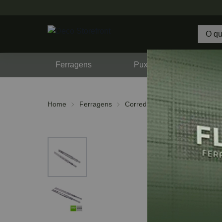
Ferragens
Puxadores
F
Home
Ferragens
Corrediças
Telescópicas