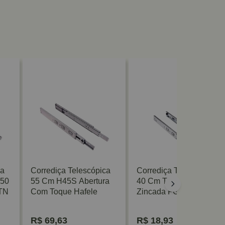
ca
Corrediça Telescópica
Corrediça Telescópica
T50
55 Cm H45S Abertura
40 Cm TN H45 35 Kg
/TN
Com Toque Hafele
Zincada FGV/TN
R$
69,63
R$
18,93