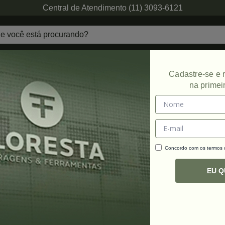
Central de Atendimento (11) 3093-6121
echaduras
Ferragens de Projetos
Ambien
Cadastre-se e
na primei
Concordo com os termos
C
R
EU 