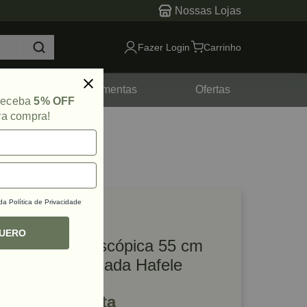
Nossas Lojas
Fazer Login
Carrinho
tes
Ferramentas
Ofertas
 receba
5% OFF
ra compra!
 da
Política de Privacidade
lique e veja!
ef: 49700
QUERO
Corrediça Telescópica 55 cm
H45 30 kg Zincada Hafele
R$ 32,75 à vista