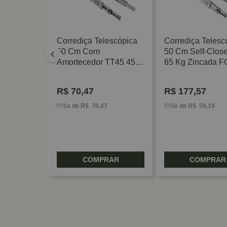
escópica
Corrediça Telescópica
Corrediça Telesc
5 H45 45
50 Cm Com
50 Cm Self-Clos
lterer
Amortecedor TT45 45
65 Kg Zincada 
Kg Zinco Acetinado
FGV/TN
R$
70,47
R$
177,57
1
1x de R$ 70,47
3x de R$ 59,19
RAR
COMPRAR
COMPRAR