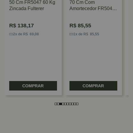
50 Cm FR5047 60 Kg
70 Cm Com
Zincada Fulterer
Amortecedor FR5046
45 Kg Zincada
Fulterer
R$
138,17
R$
85,55
C
5
2x de R$ 69,08
1x de R$ 85,55
A
4
F
COMPRAR
COMPRAR