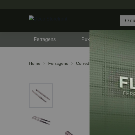
Ferragens
Puxadores
F
Home
Ferragens
Corrediças
Telescópicas