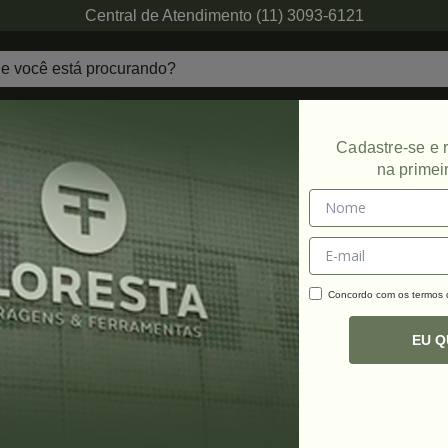
Central de Atendimento (11) 3093-6121
echaduras
Ferragens de Projetos
Ambien
Cadastre-se e
na primei
Promoção
Concordo com os termos
C
R
EU 