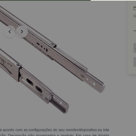
G
e acordo com as configurações do seu monitor/dispositivo ou lote
ração. Decoração não acompanha o produto. Em caso de dúvida