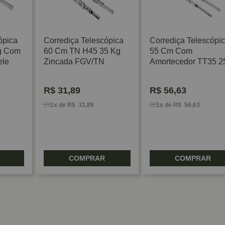
ópica
Corrediça Telescópica
Corrediça Telescópi
g Com
60 Cm TN H45 35 Kg
55 Cm Com
ele
Zincada FGV/TN
Amortecedor TT35 2
Kg Zinco Acetinado
FGV/TN
R$
31,89
R$
56,63
1x de R$ 31,89
1x de R$ 56,63
COMPRAR
COMPRAR