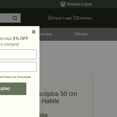
Nossas Lojas
Fazer Login
Carrinho
tes
Ferramentas
Ofertas
 receba
5% OFF
ra compra!
 da
Política de Privacidade
lique e veja!
ef: 50977
QUERO
Corrediça Telescópica 50 cm
H45 25 kg Inox Hafele
R$ 136,90 à vista