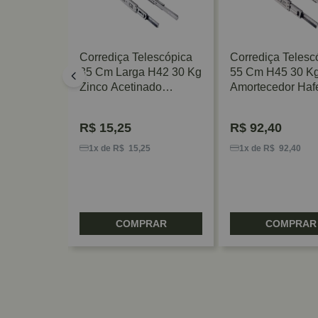
escópica
Corrediça Telescópica
Corrediça Telesc
35 Cm Larga H42 30 Kg
55 Cm H45 30 K
 TN H45
Zinco Acetinado
Amortecedor Haf
GV/TN
FGV/TN
R$
15,25
R$
92,40
3
1x de R$ 15,25
1x de R$ 92,40
RAR
COMPRAR
COMPRAR