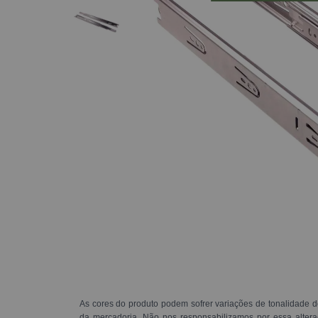
As cores do produto podem sofrer variações de tonalidade d
da mercadoria. Não nos responsabilizamos por essa alte