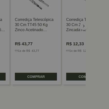
ca
Corrediça Telescópica
Corrediça Telescópica
30 Cm TT45 50 Kg
30 Cm 20 Kg Light H35
5
Zinco Acetinado
Zincada Hafele
FGV/TN
R$
43,77
R$
12,33
1x de R$ 43,77
1x de R$ 12,33
COMPRAR
COMPRAR