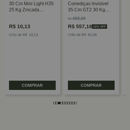
30 Cm Mini Light H35
Corrediças Invisível
25 Kg Zincada
35 Cm GT2 30 Kg
FGV/TN
Com Amortecedor
655,50
R$
Extração Total Hafele
R$
10,13
R$
557,18
15% OFF
C
A
1x de R$ 10,13
9x de R$ 61,90
F
F
COMPRAR
COMPRAR