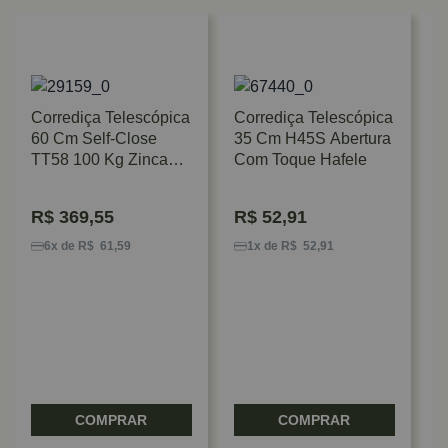
Corrediça Telescópica
Corrediça Telescópica
60 Cm Self-Close
35 Cm H45S Abertura
TT58 100 Kg Zincada
Com Toque Hafele
FGV/TN
R$
369,55
R$
52,91
C
5
6x de R$ 61,59
1x de R$ 52,91
2
F
COMPRAR
COMPRAR