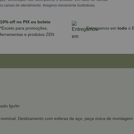
os canais de atendimento. Imagens meramente ilustrativas.
10% off no PIX ou boleto
*Exceto para promoções,
Entregamos em
todo
o B
ferramentas e produtos ZEN
ado fgv/tn
o nominal. Deslizamento com esferas de aço, peça única de montagem l