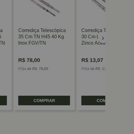
ca
Corrediça Telescópica
Corrediça Telescópica
5
35 Cm TN H45 40 Kg
30 Cm Larga H42 30 Kg
/TN
Inox FGV/TN
Zinco Acetinado
FGV/TN
R$
78,00
R$
13,07
1x de R$ 78,00
1x de R$ 13,07
COMPRAR
COMPRAR