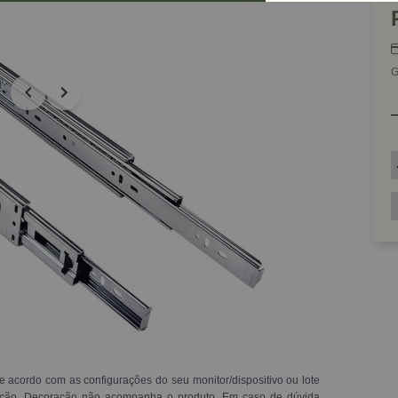
G
e acordo com as configurações do seu monitor/dispositivo ou lote
ração. Decoração não acompanha o produto. Em caso de dúvida