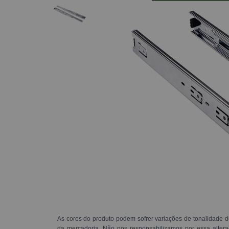
As cores do produto podem sofrer variações de tonalidade d
da mercadoria. Não nos responsabilizamos por essa alte