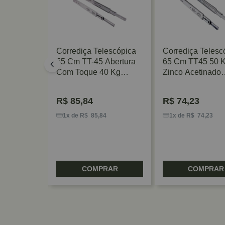
escópica
Corrediça Telescópica
Corrediça Telesc
55 Cm TT-45 Abertura
65 Cm TT45 50 
TT44 35
Com Toque 40 Kg
Zinco Acetinado
tinado
FGV/TN
FGV/TN
R$
85,84
R$
74,23
5
1x de R$ 85,84
1x de R$ 74,23
RAR
COMPRAR
COMPRAR