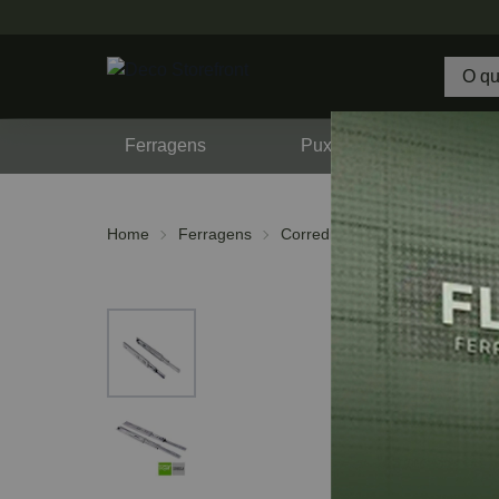
Ferragens
Puxadores
F
Home
Ferragens
Corrediças
Telescópicas