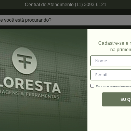
Central de Atendimento (11) 3093-6121
echaduras
Ferragens de Projetos
Ambien
Cadastre-se e
na primei
Concordo com os termos
C
R
EU 