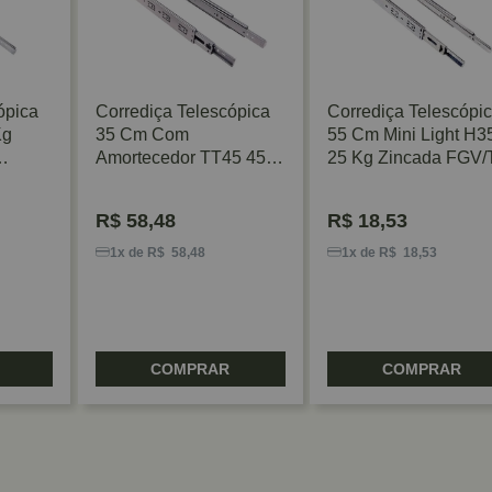
ópica
Corrediça Telescópica
Corrediça Telescópi
Kg
35 Cm Com
55 Cm Mini Light H3
Amortecedor TT45 45
25 Kg Zincada FGV
Kg Zinco Acetinado
FGV/TN
R$
58,48
R$
18,53
1x de R$ 58,48
1x de R$ 18,53
COMPRAR
COMPRAR