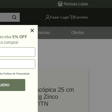
Nossas Lojas
Fazer Login
Carrinho
tes
Ferramentas
Ofertas
 receba
5% OFF
ra compra!
 da
Política de Privacidade
lique e veja!
ef: 59732
QUERO
Corrediça Telescópica 25 cm
Larga H42 30 kg Zinco
Acetinado FGV/TN