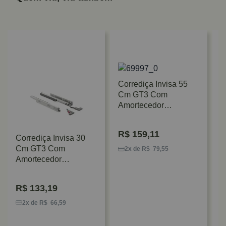
Corrediça Invisa 55
Cm GT3 Com
Amortecedor
Sincronizada Hafele
R$
159,11
Corrediça Invisa 30
C
Cm GT3 Com
C
2x de R$ 79,55
Amortecedor
E
Sincronizada Hafele
K
R$
133,19
2x de R$ 66,59