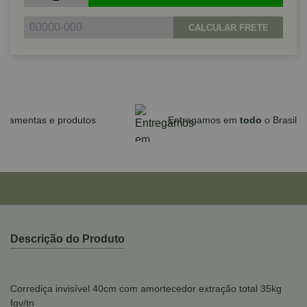
CALCULAR FRETE
Parcele em até 10x sem juros no cartão
para compras acima de R$590,00
Descrição do Produto
Corrediça invisível 40cm com amortecedor extração total 35kg
fgv/tn