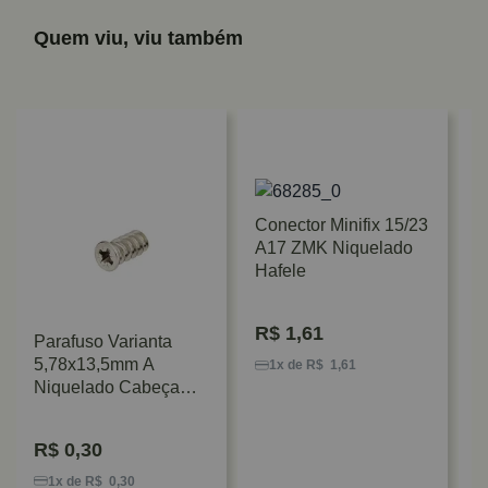
Quem viu, viu também
Conector Minifix 15/23
A17 ZMK Niquelado
Hafele
R$
1,61
Parafuso Varianta
H
5,78x13,5mm A
M
1x de R$ 1,61
Niquelado Cabeça
D
Chata Hafele
M
R$
0,30
1x de R$ 0,30