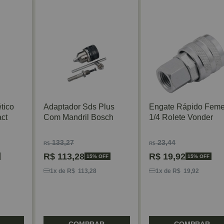
tico
Adaptador Sds Plus
Engate Rápido Fem
ct
Com Mandril Bosch
1/4 Rolete Vonder
133,27
23,44
R$
R$
R$
113,28
R$
19,92
15% OFF
15% OFF
1x de R$ 113,28
1x de R$ 19,92
COMPRAR
COMPRAR