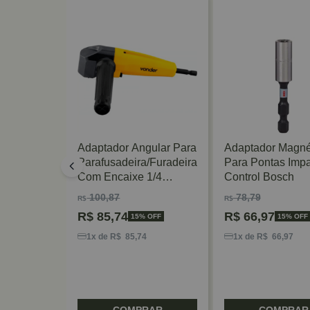
cho Rosca
Adaptador Angular Para
Adaptador Magné
der
Parafusadeira/furadeira
Para Pontas Impa
Com Encaixe 1/4
Control Bosch
Vonder
100,87
78,79
R$
R$
R$
85,74
R$
66,97
FF
15% OFF
15% OFF
1x de R$ 85,74
1x de R$ 66,97
RAR
COMPRAR
COMPRAR