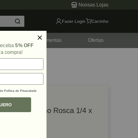
Nossas Lojas
Fazer Login
Carrinho
tes
Ferramentas
Ofertas
 receba
5% OFF
ra compra!
 da
Política de Privacidade
lique e veja!
ef: 63788
QUERO
Conector Macho Rosca 1/4 x
1/4 Vonder
R$ 3,49