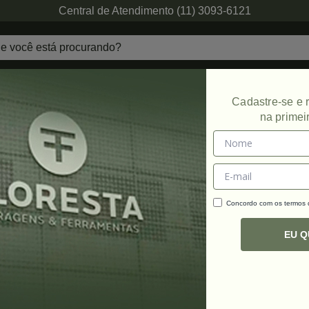
Central de Atendimento (11) 3093-6121
echaduras
Ferragens de Projetos
Ambien
Cadastre-se e
na primei
 Engates
Promoção
Concordo com os termos
C
R
EU 