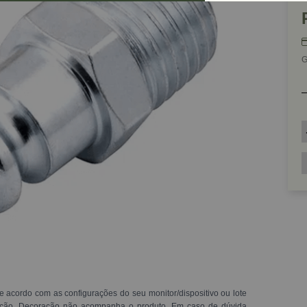
G
e acordo com as configurações do seu monitor/dispositivo ou lote
ração. Decoração não acompanha o produto. Em caso de dúvida