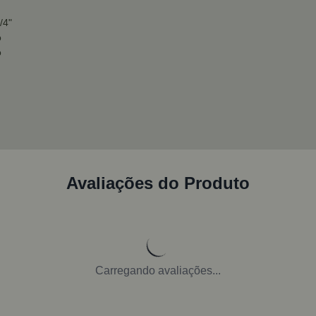
/4"
o
o
Avaliações do Produto
Carregando avaliações...