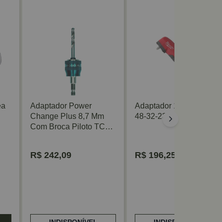
ea
Adaptador Power
Adaptador 1/4" Angular
Change Plus 8,7 Mm
48-32-2390 Milwaukee
Com Broca Piloto TCT
7,15 X 105 Mm Bosch
R$
242,09
R$
196,25
INDISPONÍVEL
INDISPONÍVEL