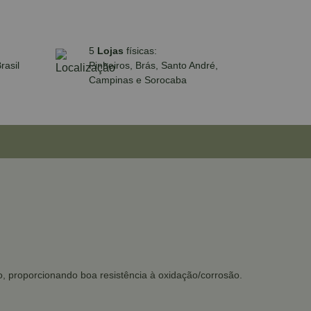
5
Lojas
físicas:
rasil
Pinheiros, Brás, Santo André,
Campinas e Sorocaba
 proporcionando boa resistência à oxidação/corrosão.