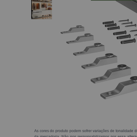
As cores do produto podem sofrer variações de tonalidade d
da mercadoria. Não nos responsabilizamos por essa alte