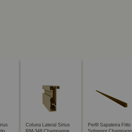
rius
Coluna Lateral Sirius
Perfil Sapateira Fitto
ido
RM-348 Champagne
Sobrepor Champagn