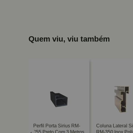
Quem viu, viu também
irius RM-
Perfil Porta Sirius RM-
Coluna Lateral Si
m 3 Metros
355 Preto Com 3 Metros
RM-350 Inox Pol