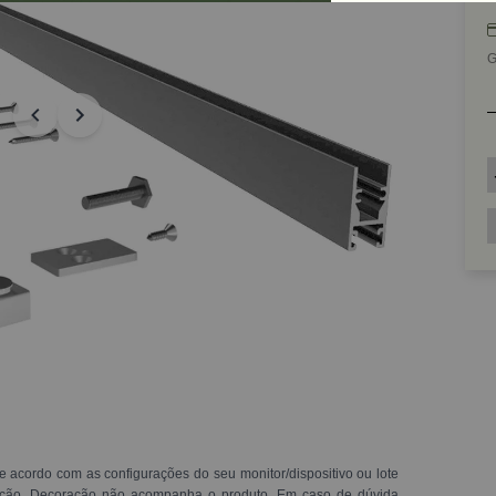
G
e acordo com as configurações do seu monitor/dispositivo ou lote
ração. Decoração não acompanha o produto. Em caso de dúvida