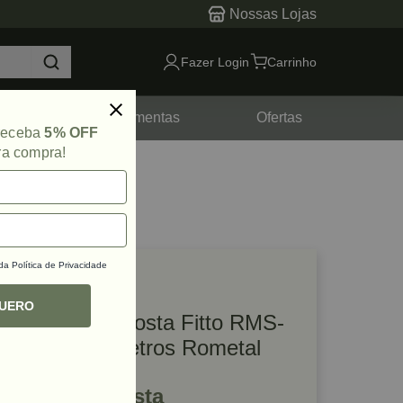
Nossas Lojas
Fazer Login
Carrinho
tes
Ferramentas
Ofertas
 receba
5% OFF
ra compra!
 da
Política de Privacidade
lique e veja!
ef: 65906
QUERO
Coluna Sobreposta Fitto RMS-
038 Prata 3 Metros Rometal
R$ 374,37 à vista