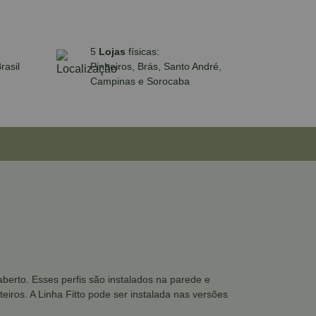
5
Lojas
físicas:
rasil
Pinheiros, Brás, Santo André,
Campinas e Sorocaba
aberto. Esses perfis são instalados na parede e
eiros. A Linha Fitto pode ser instalada nas versões