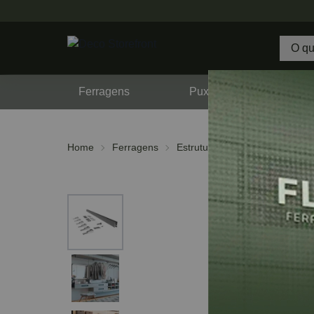
Ferragens
Puxadores
F
Home
Ferragens
Estruturas Tubulares
Perfil