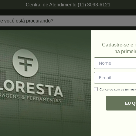
Central de Atendimento (11) 3093-6121
echaduras
Ferragens de Projetos
Ambien
Cadastre-se e
na primei
Concordo com os termos
C
R
EU 