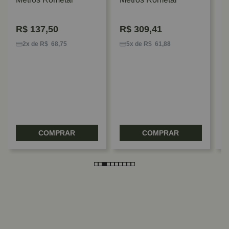
R$
137,50
R$
309,41
C
R
2x de R$ 68,75
5x de R$ 61,88
C
R
COMPRAR
COMPRAR