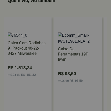
Quem viu, viu também
Caixa Com Rodinhas
9" Packout 48-22-
Caixa De
8427 Milwaukee
Ferramentas 19P
Irwin
R$
1.513,24
C
R$
98,50
F
10x de R$ 151,32
1
1x de R$ 98,50