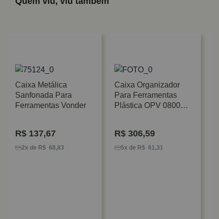
Quem viu, viu também
Caixa Metálica
Caixa Organizador
Sanfonada Para
Para Ferramentas
Ferramentas Vonder
Plástica OPV 0800
Vonder
R$
137,67
R$
306,59
C
P
2x de R$ 68,83
5x de R$ 61,31
P