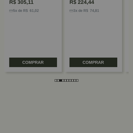
R$
305,11
R$
224,44
C
9
5x de R$ 61,02
3x de R$ 74,81
COMPRAR
COMPRAR