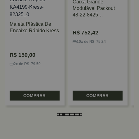
Caixa Grande
Modulável Packout
48-22-8425
Milwaukee
Maleta Plástica De
Encaixe Rápido Kress
R$
752,42
C
F
10x de R$ 75,24
I
R$
159,00
2x de R$ 79,50
COMPRAR
COMPRAR