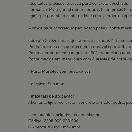
resultados precisos, a broca para concreto bosch sds 
normativa. Para garantir uma perfuração de precisão,
pgm, que garante a conformidade com tolerâncias aper
A broca para concreto expert bosch possui ponta maciç
dura até 3 vezes mais que a broca sds max-4 da bosch
Ponta de broca excepcionalmente durável com carbide
Ponta centradora com ângulo de 90° proporciona uma pe
Ponta maciça em metal duro com 4 arestas de corte g
• Para: Martelos com encaixe sds
• encaixe: Sds max
• materiais de aplicação:
Alvenaria, tijolo, concreto , concreto armado, pedra, pe
componentes incluídos na embalagem:
Código: 2608.900.228-000
01- broca ø20x200x320mm