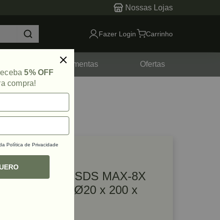
Nossas Lojas
Fazer Login
Carrinho
tes
Ferramentas
Ofertas
 receba
5% OFF
ra compra!
 da
Política de Privacidade
lique e veja!
ef: 69436
QUERO
Broca Encaixe SDS MAX-8X
com 4 Arestas Ø20 x 200 x
320mm Bosch