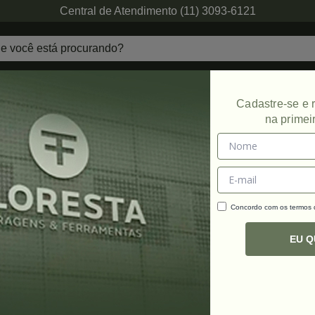
Central de Atendimento (11) 3093-6121
echaduras
Ferragens de Projetos
Ambien
Cadastre-se e
na primei
Promoção
Concordo com os termos
C
R
EU 