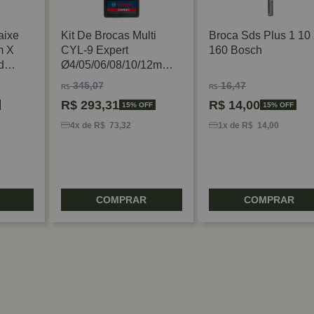
aixe
Kit De Brocas Multi
Broca Sds Plus 1 10
m X
CYL-9 Expert
160 Bosch
d
Ø4/05/06/08/10/12mm 6
Peças Bosch
345,07
16,47
R$
R$
R$
293,31
R$
14,00
15% OFF
15% OFF
4x de R$ 73,32
1x de R$ 14,00
COMPRAR
COMPRAR