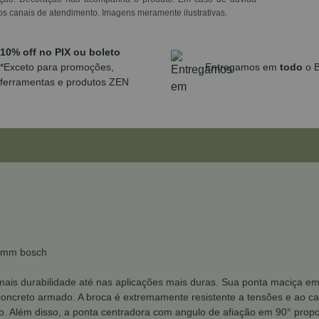
os canais de atendimento. Imagens meramente ilustrativas.
10% off no PIX ou boleto
*Exceto para promoções,
Entregamos em
todo
o B
ferramentas e produtos ZEN
20mm bosch
ais durabilidade até nas aplicações mais duras. Sua ponta maciça em 
creto armado. A broca é extremamente resistente a tensões e ao calo
. Além disso, a ponta centradora com angulo de afiação em 90° proporc