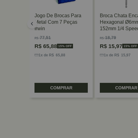
 Titanio 15
Jogo De Brocas Para
Broca Chata Enc
Milwaukee
Metal Com 7 Peças
Hexagonal Ø6m
Irwin
152mm 1/4 Spee
Bosch
77,51
18,79
R$
R$
R$
65,88
R$
15,97
5% OFF
15% OFF
15% OFF
8
1x de R$ 65,88
1x de R$ 15,97
RAR
COMPRAR
COMPRAR