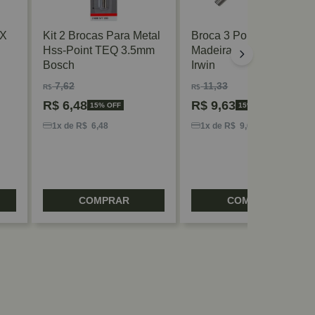
 X
Kit 2 Brocas Para Metal
Broca 3 Pontas Para
Hss-Point TEQ 3.5mm
Madeira 110 X 8mm
Bosch
Irwin
7,62
11,33
R$
R$
R$
6,48
R$
9,63
15% OFF
15% OFF
1x de R$ 6,48
1x de R$ 9,63
COMPRAR
COMPRAR