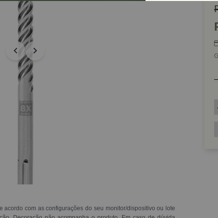
G
e acordo com as configurações do seu monitor/dispositivo ou lote
ração. Decoração não acompanha o produto. Em caso de dúvida