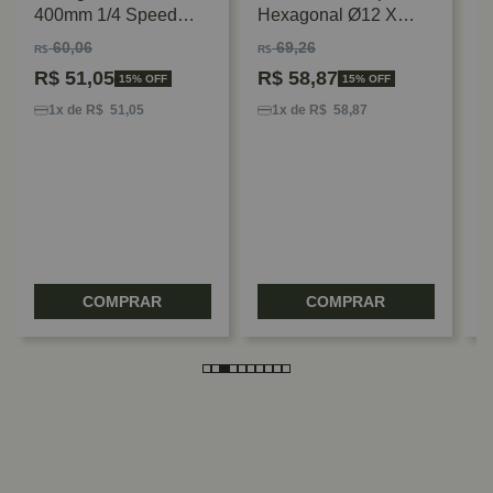
400mm 1/4 Speed
Hexagonal Ø12 X
Bosch
90mm Bosch
60,06
69,26
R$
R$
R$
51,05
R$
58,87
15% OFF
15% OFF
B
H
1x de R$ 51,05
1x de R$ 58,87
4
B
R
COMPRAR
COMPRAR