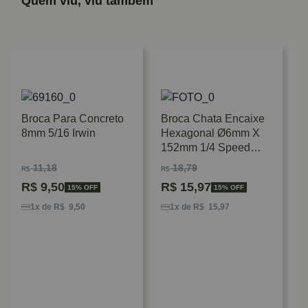
Quem viu, viu também
Broca Para Concreto
Broca Chata Encaixe
8mm 5/16 Irwin
Hexagonal Ø6mm X
152mm 1/4 Speed
Bosch
11,18
18,79
R$
R$
R$
9,50
R$
15,97
15% OFF
15% OFF
B
H
1x de R$ 9,50
1x de R$ 15,97
1
B
R