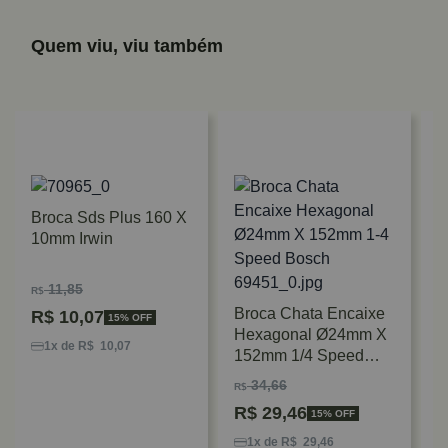
Quem viu, viu também
Broca Sds Plus 160 X
10mm Irwin
11,85
R$
Broca Chata Encaixe
R$
10,07
15% OFF
B
Hexagonal Ø24mm X
H
1x de R$ 10,07
152mm 1/4 Speed
4
Bosch
34,66
B
R$
R
R$
29,46
15% OFF
1x de R$ 29,46