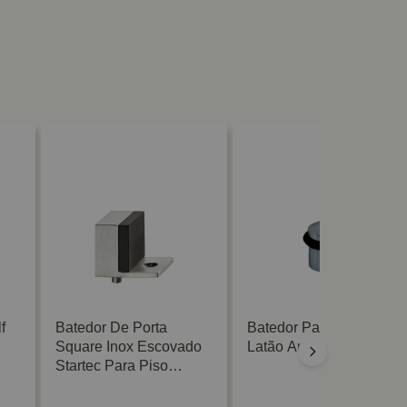
f
Batedor De Porta
Batedor Para Porta 801
Square Inox Escovado
Latão Antique Imab
Startec Para Piso
Hafele