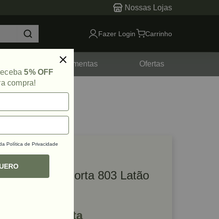
Nossas Lojas
Fazer Login
Carrinho
tes
Ferramentas
Ofertas
 receba
5% OFF
ra compra!
 da
Política de Privacidade
lique e veja!
ef: 44449
QUERO
Batedor para Porta 803 Latão
Cromado Imab
R$ 62,61 à vista