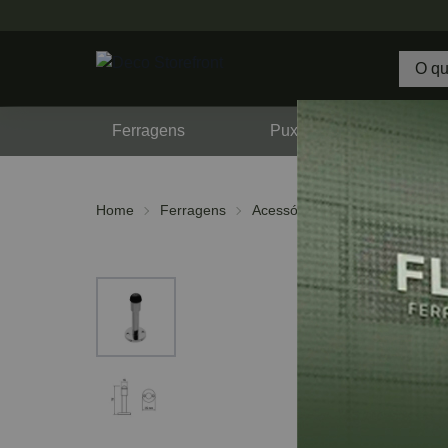
Ferragens
Puxadores
F
Home
Ferragens
Acessórios
Batedores para