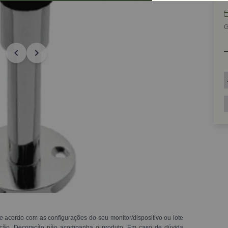
G
e acordo com as configurações do seu monitor/dispositivo ou lote
ração. Decoração não acompanha o produto. Em caso de dúvida