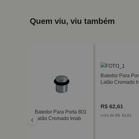
Quem viu, viu também
Batedor Para Por
Latão Cromado I
R$
62,61
ético De
Batedor Para Porta 801
1x de R$ 62,61
o Hafele
Latão Cromado Imab