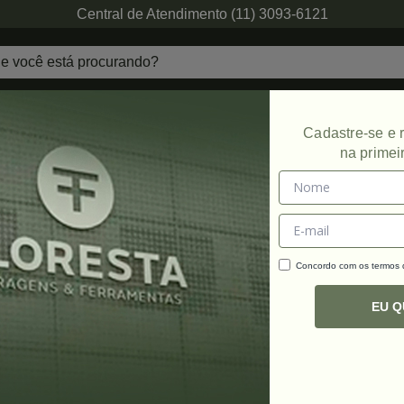
Central de Atendimento (11) 3093-6121
echaduras
Ferragens de Projetos
Ambien
Cadastre-se e
na primei
 Porta
Concordo com os termos
C
R
EU 