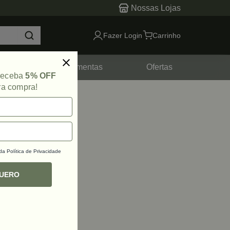
Nossas Lojas
Fazer Login
Carrinho
tes
Ferramentas
Ofertas
 receba
5% OFF
ra compra!
 da
Política de Privacidade
QUERO