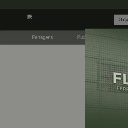
Ferragens
Puxadores
F