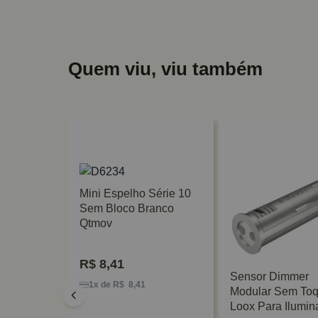
Quem viu, viu também
Mini Espelho Série 10
Sem Bloco Branco
Qtmov
R$
8,41
De
Sensor Dimmer
1x de R$ 8,41
 Com
Modular Sem To
 Led 8mm
Loox Para Ilumin