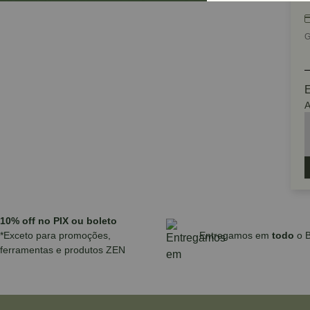
G
E
A
10% off no PIX ou boleto
*Exceto para promoções,
Entregamos em
todo
o B
ferramentas e produtos ZEN