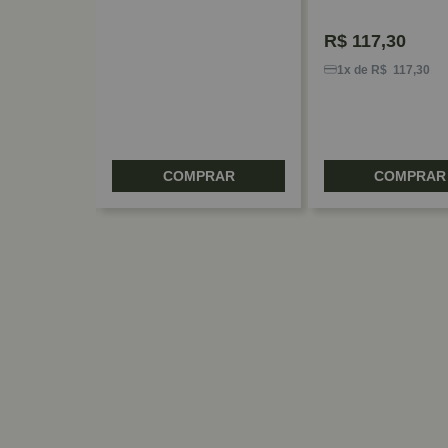
LED Hafele
R$
117,30
0
1x de R$ 117,30
RAR
COMPRAR
COMPRAR