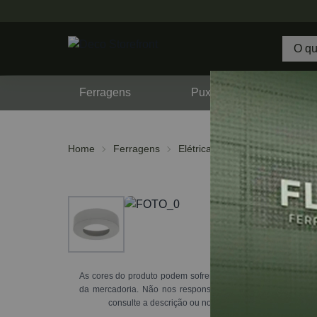
Ferragens
Puxadores
F
Home
Ferragens
Elétrica e Iluminação
Acess
As cores do produto podem sofrer variações de tonalidade d
da mercadoria. Não nos responsabilizamos por essa alte
consulte a descrição ou nossos vendedores através d