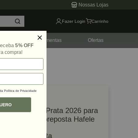
Nossas Lojas
Fazer Login
Carrinho
tes
Ferramentas
Ofertas
 receba
5% OFF
ra compra!
 da
Política de Privacidade
lique e veja!
ef: 49497
QUERO
Anel Redondo Prata 2026 para
Montagem Sobreposta Hafele
R$ 17,08 à vista