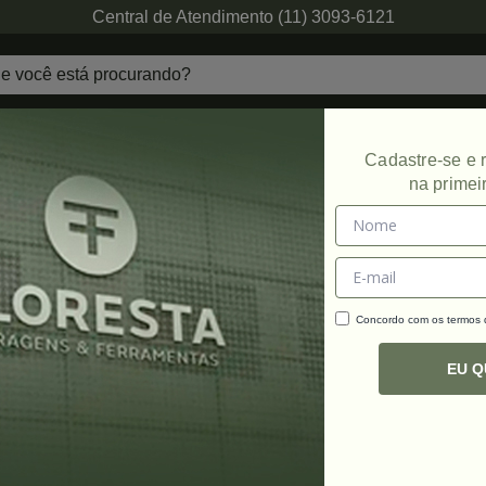
Central de Atendimento (11) 3093-6121
echaduras
Ferragens de Projetos
Ambien
Cadastre-se e
na primei
órios
Promoção
Concordo com os termos
C
R
EU 
e acordo com as configurações do seu monitor/dispositivo ou lote
ração. Decoração não acompanha o produto. Em caso de dúvida
os canais de atendimento. Imagens meramente ilustrativas.