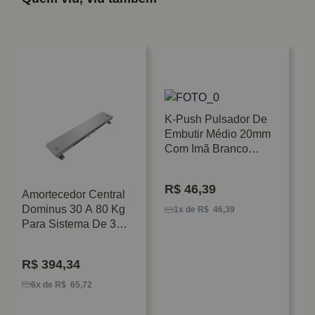
K-Push Pulsador De
Embutir Médio 20mm
Com Imã Branco
Hafele
R$
46,39
Amortecedor Central
P
Dominus 30 A 80 Kg
E
1x de R$ 46,39
Para Sistema De 3
F
Portas Rometal
R$
394,34
6x de R$ 65,72