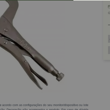
G
e acordo com as configurações do seu monitor/dispositivo ou lote
ração. Decoração não acompanha o produto. Em caso de dúvida