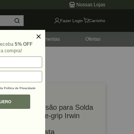
Nossas Lojas
Fazer Login
Carrinho
tes
Ferramentas
Ofertas
 receba
5% OFF
ra compra!
 da
Política de Privacidade
lique e veja!
ef: 67482
QUERO
Alicate de Pressão para Solda
11R Tipo C Vise-grip Irwin
R$ 184,79 à vista