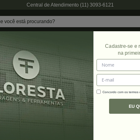
Central de Atendimento (11) 3093-6121
echaduras
Ferragens de Projetos
Ambien
Cadastre-se e
na primei
icates
Concordo com os termos
C
R
EU 