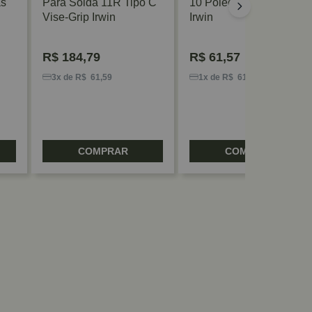
as
Para Solda 11R Tipo C
10 Polegadas Vise Grip
Vise-Grip Irwin
Irwin
R$
184,79
R$
61,57
3x de R$ 61,59
1x de R$ 61,57
COMPRAR
COMPRAR