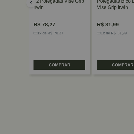
ação Vise
12 Polegadas Vise Grip
Polegadas Bico 
Irwin
Vise Grip Irwin
R$
78,27
R$
31,99
5
1x de R$ 78,27
1x de R$ 31,99
RAR
COMPRAR
COMPRAR