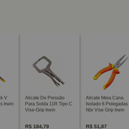
ck V
Alicate De Pressão
Alicate Meia Cana
s Irwin
Para Solda 11R Tipo C
Isolado 6 Polegadas
Vise-Grip Irwin
Nbr Vise Grip Irwin
R$
184,79
R$
51,87