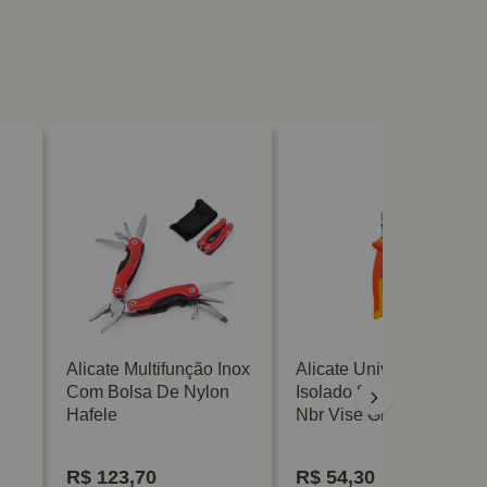
Alicate Multifunção Inox
Alicate Universal
Com Bolsa De Nylon
Isolado 8 Polegadas
Hafele
Nbr Vise Grip Irwin
R$
123,70
R$
54,30