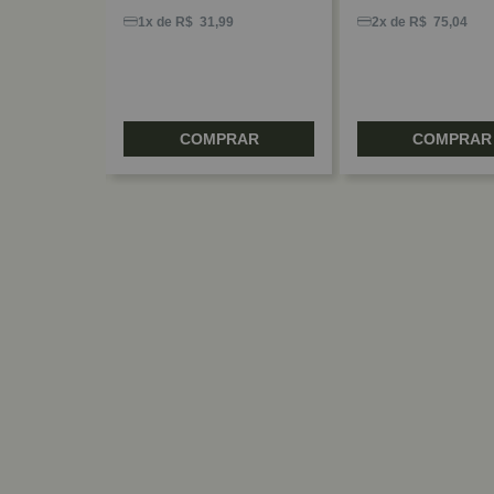
4
1x de R$ 31,99
2x de R$ 75,04
RAR
COMPRAR
COMPRAR