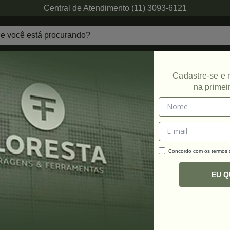
Central de Atendimento (11) 3093-6121
echaduras
Ferragens de Projetos
Ambien
Cadastre-se e
na primei
icates
Concordo com os termos
C
R
EU 