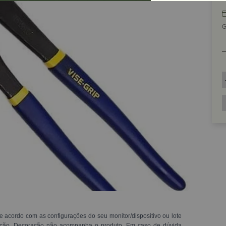
G
e acordo com as configurações do seu monitor/dispositivo ou lote
ração. Decoração não acompanha o produto. Em caso de dúvida