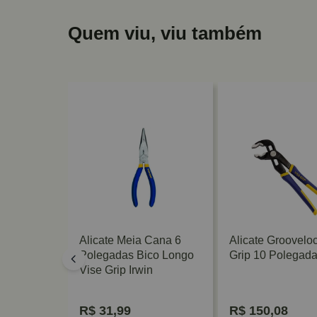
Quem viu, viu também
sal 8"
Alicate Meia Cana 6
Alicate Groovelo
1.000V
Polegadas Bico Longo
Grip 10 Polegada
Vise Grip Irwin
R$
31,99
R$
150,08