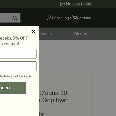
Nossas Lojas
Fazer Login
Carrinho
tes
Ferramentas
Ofertas
 receba
5% OFF
ra compra!
 da
Política de Privacidade
lique e veja!
ef: 55446
QUERO
Alicate Bomba D'água 10
Polegadas Vise Grip Irwin
R$ 61,57 à vista