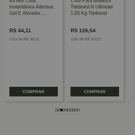
Kit Mdf Cola
Cola Para Madeira
Instantânea Adesiva
Titebond Iii Ultimate
Gel E Ativador
1,05 Kg Titebond
Baungarten
R$
44,11
R$
126,54
A
2
1x de R$ 44,11
2x de R$ 63,27
A
T
COMPRAR
COMPRAR