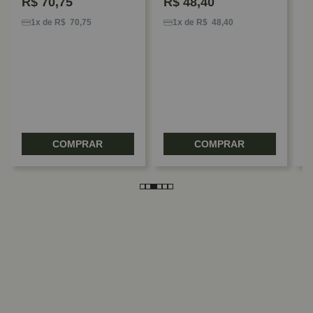
R$
70,75
R$
48,40
S
P
1x de R$ 70,75
1x de R$ 48,40
I
COMPRAR
COMPRAR