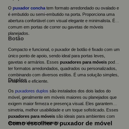
O
puxador concha
tem formato arredondado ou ovalado e
é embutido ou semi-embutido na porta. Proporciona uma
abertura confortável com visual elegante e minimalista. É
comum em portas de correr ou gavetas de móveis
planejados.
Botão
Compacto e funcional, o puxador de botão é fixado com um
único ponto de apoio, sendo ideal para portas leves,
gavetas e armários. Esses
puxadores para móveis
podem
ter formatos arredondados, quadrados ou personalizados,
combinando com diversos estilos. É uma solução simples,
Duplos
charmosa e eficiente.
Os
puxadores duplos
são instalados dos dois lados do
móvel, geralmente em móveis maiores ou planejados que
exigem maior firmeza e presença visual. Eles garantem
simetria, melhor usabilidade e um toque sofisticado. Esses
puxadores para móveis
são ideais para ambientes com
Como escolher o puxador de móvel
design moderno e elegante.