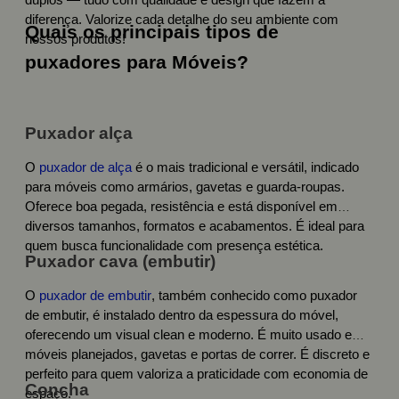
duplos — tudo com qualidade e design que fazem a
diferença. Valorize cada detalhe do seu ambiente com
Quais os principais tipos de
nossos produtos!
puxadores para Móveis?
Puxador alça
O
puxador de alça
é o mais tradicional e versátil, indicado
para móveis como armários, gavetas e guarda-roupas.
Oferece boa pegada, resistência e está disponível em
diversos tamanhos, formatos e acabamentos. É ideal para
quem busca funcionalidade com presença estética.
Puxador cava (embutir)
O
puxador de embutir
, também conhecido como puxador
de embutir, é instalado dentro da espessura do móvel,
oferecendo um visual clean e moderno. É muito usado em
móveis planejados, gavetas e portas de correr. É discreto e
perfeito para quem valoriza a praticidade com economia de
Concha
espaço.