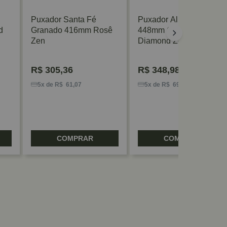
Puxador Santa Fé
Puxador Allen Liso
d
Granado 416mm Rosê
448mm Cromado Com
Zen
Diamond Zen
R$
305,36
R$
348,98
5x de R$ 61,07
5x de R$ 69,79
COMPRAR
COMPRAR