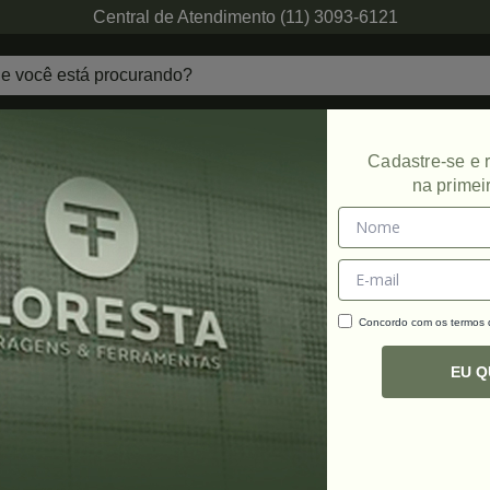
Central de Atendimento (11) 3093-6121
echaduras
Ferragens de Projetos
Ambien
Cadastre-se e
na primei
Concordo com os termos
C
R
EU 