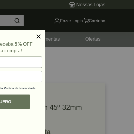
Nossas Lojas
Fazer Login
Carrinho
tes
Ferramentas
Ofertas
 receba
5% OFF
ra compra!
 da
Política de Privacidade
lique e veja!
ef: 53840
QUERO
Puxador Citizen 45º 32mm
Rosê Zen
R$ 87,72 à vista