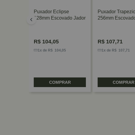
 Flor
Puxador Eclipse
Puxador Trapezi
Opaco
128mm Escovado Jador
256mm Escovado
R$
104,05
R$
107,71
1
1x de R$ 104,05
1x de R$ 107,71
RAR
COMPRAR
COMPRAR