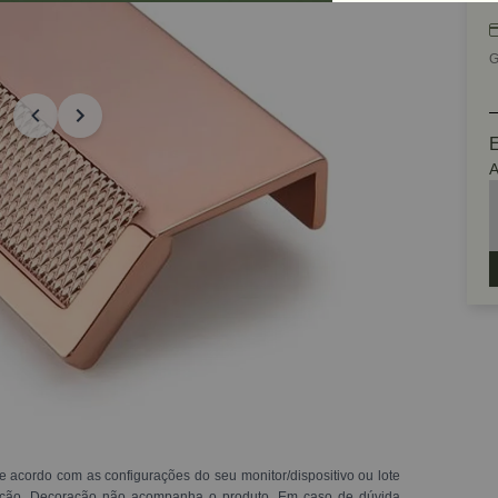
G
E
A
e acordo com as configurações do seu monitor/dispositivo ou lote
ração. Decoração não acompanha o produto. Em caso de dúvida