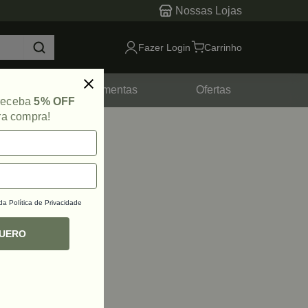
Nossas Lojas
Fazer Login
Carrinho
tes
Ferramentas
Ofertas
 receba
5% OFF
ra compra!
 da
Política de Privacidade
QUERO