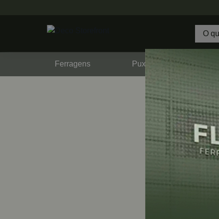
Ferragens
Puxadores
F