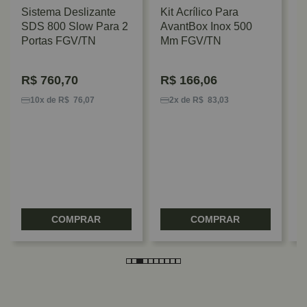
Sistema Deslizante
Kit Acrílico Para
SDS 800 Slow Para 2
AvantBox Inox 500
Portas FGV/TN
Mm FGV/TN
R$
760,70
R$
166,06
L
F
10x de R$ 76,07
2x de R$ 83,03
P
COMPRAR
COMPRAR